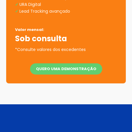
✓
URA Digital
✓
Lead Tracking avançado
Valor mensal:
Sob consulta
*Consulte valores dos excedentes
QUERO UMA DEMONSTRAÇÃO